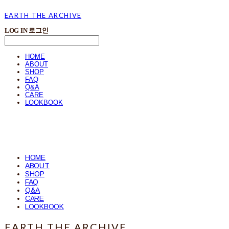
EARTH THE ARCHIVE
LOG IN
로그인
HOME
ABOUT
SHOP
FAQ
Q&A
CARE
LOOKBOOK
HOME
ABOUT
SHOP
FAQ
Q&A
CARE
LOOKBOOK
EARTH THE ARCHIVE