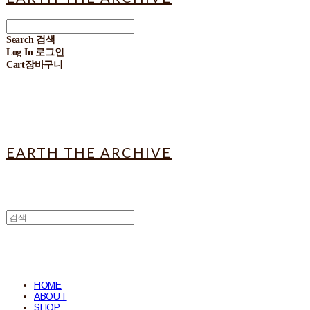
Search
검색
Log In
로그인
Cart
장바구니
EARTH THE ARCHIVE
HOME
ABOUT
SHOP