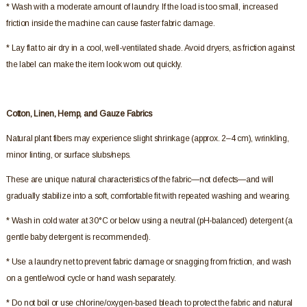
* Wash with a moderate amount of laundry. If the load is too small, increased
friction inside the machine can cause faster fabric damage.
* Lay flat to air dry in a cool, well-ventilated shade. Avoid dryers, as friction against
the label can make the item look worn out quickly.
Cotton, Linen, Hemp, and Gauze Fabrics
Natural plant fibers may experience slight shrinkage (approx. 2–4 cm), wrinkling,
minor linting, or surface slubs/neps.
These are unique natural characteristics of the fabric—not defects—and will
gradually stabilize into a soft, comfortable fit with repeated washing and wearing.
* Wash in cold water at 30°C or below using a neutral (pH-balanced) detergent (a
gentle baby detergent is recommended).
* Use a laundry net to prevent fabric damage or snagging from friction, and wash
on a gentle/wool cycle or hand wash separately.
* Do not boil or use chlorine/oxygen-based bleach to protect the fabric and natural