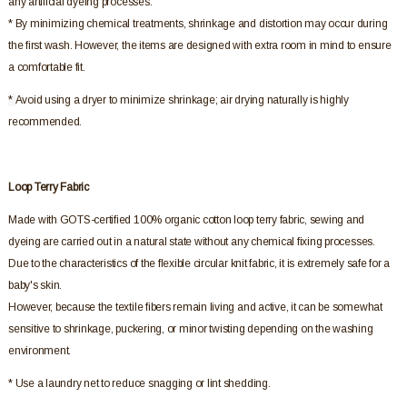
any artificial dyeing processes.
* By minimizing chemical treatments, shrinkage and distortion may occur during
the first wash. However, the items are designed with extra room in mind to ensure
a comfortable fit.
*
Avoid using a dryer to minimize shrinkage; air drying naturally is highly
recommended.
Loop Terry Fabric
Made with GOTS-certified 100% organic cotton loop terry fabric, sewing and
dyeing are carried out in a natural state without any chemical fixing processes.
Due to the characteristics of the flexible circular knit fabric, it is extremely safe for a
baby's skin.
However, because the textile fibers remain living and active, it can be somewhat
sensitive to shrinkage, puckering, or minor twisting depending on the washing
environment.
* Use a laundry net to reduce snagging or lint shedding.