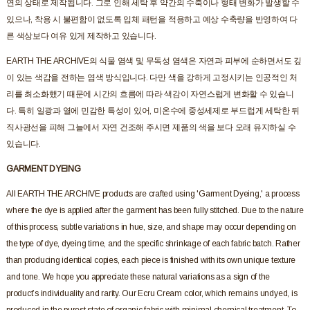
연의 상태로 제작됩니다. 그로 인해 세탁 후 약간의 수축이나 형태 변화가 발생할 수
있으나, 착용 시 불편함이 없도록 입체 패턴을 적용하고 예상 수축량을 반영하여 다
른 색상보다 여유 있게 제작하고 있습니다.
EARTH THE ARCHIVE의 식물 염색 및 무독성 염색은 자연과 피부에 순하면서도 깊
이 있는 색감을 전하는 염색 방식입니다. 다만 색을 강하게 고정시키는 인공적인 처
리를 최소화했기 때문에 시간의 흐름에 따라 색감이 자연스럽게 변화할 수 있습니
다. 특히 일광과 열에 민감한 특성이 있어, 미온수에 중성세제로 부드럽게 세탁한 뒤
직사광선을 피해 그늘에서 자연 건조해 주시면 제품의 색을 보다 오래 유지하실 수
있습니다.
GARMENT DYEING
All EARTH THE ARCHIVE products are crafted using 'Garment Dyeing,' a process
where the dye is applied after the garment has been fully stitched. Due to the nature
of this process, subtle variations in hue, size, and shape may occur depending on
the type of dye, dyeing time, and the specific shrinkage of each fabric batch. Rather
than producing identical copies, each piece is finished with its own unique texture
and tone. We hope you appreciate these natural variations as a sign of the
product’s individuality and rarity. Our Ecru Cream color, which remains undyed, is