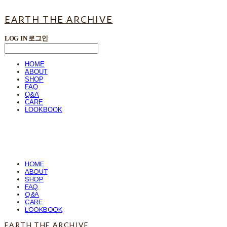
EARTH THE ARCHIVE
LOG IN
로그인
HOME
ABOUT
SHOP
FAQ
Q&A
CARE
LOOKBOOK
HOME
ABOUT
SHOP
FAQ
Q&A
CARE
LOOKBOOK
EARTH THE ARCHIVE