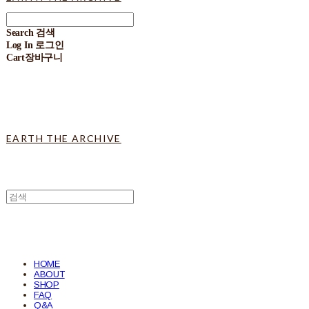
Search
검색
Log In
로그인
Cart
장바구니
EARTH THE ARCHIVE
HOME
ABOUT
SHOP
FAQ
Q&A