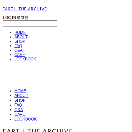
EARTH THE ARCHIVE
LOG IN
로그인
HOME
ABOUT
SHOP
FAQ
Q&A
CARE
LOOKBOOK
HOME
ABOUT
SHOP
FAQ
Q&A
CARE
LOOKBOOK
EARTH THE ARCHIVE