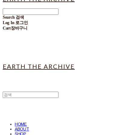
Search
검색
Log In
로그인
Cart
장바구니
EARTH THE ARCHIVE
HOME
ABOUT
SHOP