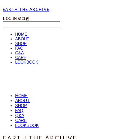
EARTH THE ARCHIVE
LOG IN
로그인
HOME
ABOUT
SHOP
FAQ
Q&A
CARE
LOOKBOOK
HOME
ABOUT
SHOP
FAQ
Q&A
CARE
LOOKBOOK
EARTH THE ARCHIVE