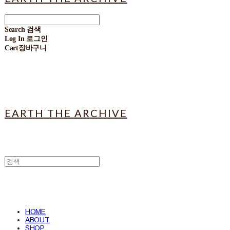
Search
검색
Log In
로그인
Cart
장바구니
EARTH THE ARCHIVE
HOME
ABOUT
SHOP