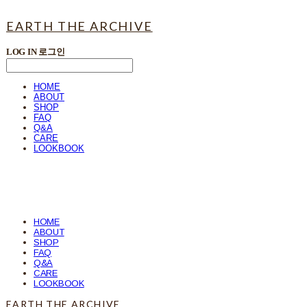
EARTH THE ARCHIVE
LOG IN
로그인
HOME
ABOUT
SHOP
FAQ
Q&A
CARE
LOOKBOOK
HOME
ABOUT
SHOP
FAQ
Q&A
CARE
LOOKBOOK
EARTH THE ARCHIVE