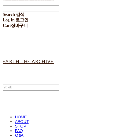
Search
검색
Log In
로그인
Cart
장바구니
EARTH THE ARCHIVE
HOME
ABOUT
SHOP
FAQ
Q&A